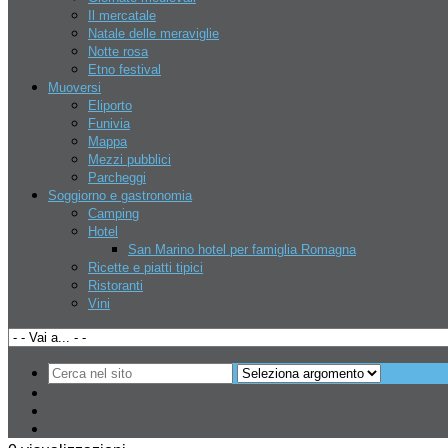
Il mercatale
Natale delle meraviglie
Notte rosa
Casa Vacanza in Basilicata
Etno festival
Muoversi
Eliporto
Funivia
Mappa
Hotel per bambini
Mezzi pubblici
Parcheggi
Soggiorno e gastronomia
Vacanza come a casa
Camping
Hotel
San Marino hotel per famiglia Romagna
Ricette e piatti tipici
Ultime notizie
Ristoranti
Vini
Il mercatale
Home
•
Feste
•
Il mercatale