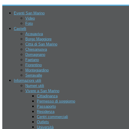
Eventi San Marino
Video
Foto
Castelli
Acquaviva
Borgo Maggiore
Città di San Marino
Chiesanuova
Domagnano
Faetano
Fiorentino
7 Agosto 2026
Montegiardino
Serravalle
Informazioni utili
Numeri utili
Vivere a San Marino
Cittadinanza
Permesso di soggiorno
Passaporto
Residenza
San Marino
Centri commerciali
Eventi
Outlets
Parchi
Università
Go Kart – Kart Legend