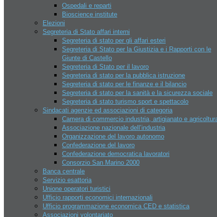
Ospedali e reparti
Sky Park Adventures
Bioscience institute
Sport
Elezioni
AERO CLUB
Segreteria di Stato affari interni
Crossodromo Baldasserona
Segreteria di stato per gli affari esteri
Il CONS e le federazioni sportive
Segreteria di Stato per la Giustizia e i Rapporti con le
Lago di Faetano – Pesca sportiva
Giunte di Castello
Moto gp
Segreteria di Stato per il lavoro
Multi eventi sport domus
Segreteria di stato per la pubblica istruzione
Piscine
Segreteria di stato per le finanze e il bilancio
Riviera beach games
Segreteria di stato per la sanità e la sicurezza sociale
Tiro al volo San Marino
Segreteria di stato turismo sport e spettacolo
Tennis – Atp Challenger San
Sindacati agenzie ed associazioni di categoria
Marino
Camera di commercio industria, artigianato e agricoltur
Istituzioni
Associazione nazionale dell’industria
Capitani Reggenti
Organizzazione del lavoro autonomo
Cerimonie istituzionali
Confederazione del lavoro
Congresso dello stato
Confederazione democratica lavoratori
Delibere congresso di stato
Consorzio San Marino 2000
Consiglio dei 12
Banca centrale
Corpi militari
Servizio esattoria
Giunte di castello
Unione operatori turistici
Il Consiglio grande e generale
Ufficio rapporti economici internazionali
Legislatura
Ufficio programmazione economica CED e statistica
Archivio leggi San Marino
Associazioni volontariato
Organi giudiziari San marino