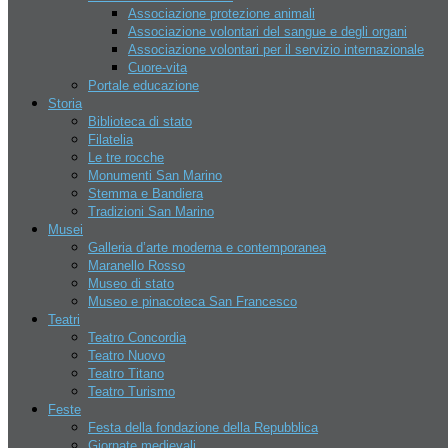
Associazione protezione animali
Relazioni internazionali
Associazione volontari del sangue e degli organi
Economia
Associazione volontari per il servizio internazionale
Aziende
Cuore-vita
Apri un azienda
Portale educazione
Banche
Storia
Hotel
Biblioteca di stato
Contatti
Filatelia
Chi siamo
Le tre rocche
Disclaimer
Monumenti San Marino
Lavoro
Stemma e Bandiera
Assoc. nazionale dell’industria
Tradizioni San Marino
Conf. democratica lavoratori
Musei
Confederazione del lavoro
Galleria d’arte moderna e contemporanea
Organizzazione del lavoro
Maranello Rosso
autonomo
Museo di stato
Museo e pinacoteca San Francesco
Cerca Hotel
Teatri
Teatro Concordia
Teatro Nuovo
Teatro Titano
Teatro Turismo
Feste
Festa della fondazione della Repubblica
Giornate medievali