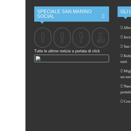
SPECIALE SAN MARINO
GLI 
SOCIAL
Albe
Incub
0
0
1
-837
San M
Tutte le ultime notizie a portata di click
Kidz
tutti
Migli
un uni
Nasce
portal
Cerch