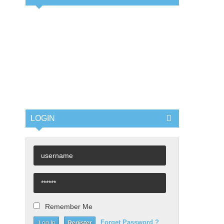
LOGIN
Remember Me
Forget Password ?
Register