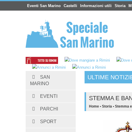
Eventi San Marino
Castelli
Informazioni utili
Storia
M
ULTIME NOTIZI
SAN
MARINO
EVENTI
STEMMA E BA
Home
•
Storia
•
Stemma e
PARCHI
SPORT