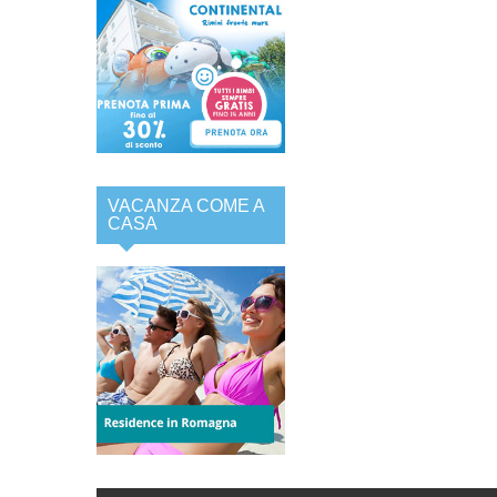
VACANZA COME A
CASA