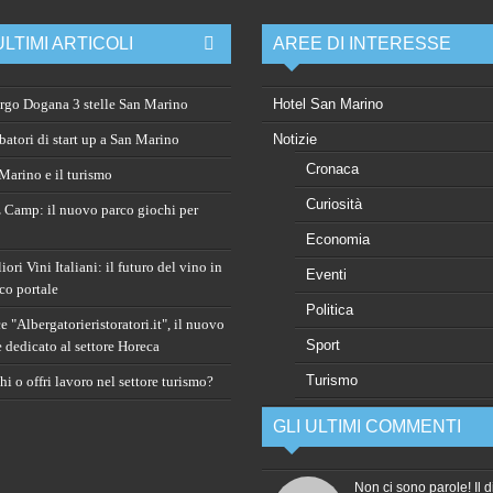
ULTIMI ARTICOLI
AREE DI INTERESSE
rgo Dogana 3 stelle San Marino
Hotel San Marino
atori di start up a San Marino
Notizie
Cronaca
arino e il turismo
Curiosità
 Camp: il nuovo parco giochi per
Economia
ori Vini Italiani: il futuro del vino in
Eventi
co portale
Politica
 "Albergatorieristoratori.it", il nuovo
Sport
e dedicato al settore Horeca
Turismo
i o offri lavoro nel settore turismo?
GLI ULTIMI COMMENTI
Non ci sono parole! Il d