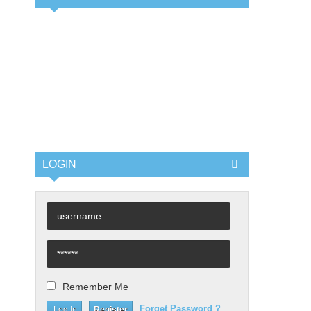
LOGIN
Remember Me
Forget Password ?
Register