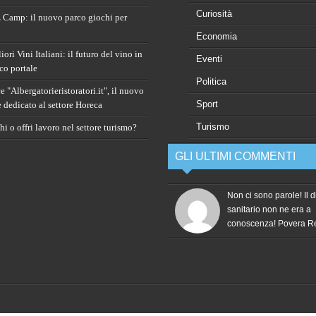
Curiosità
 Camp: il nuovo parco giochi per
Economia
ori Vini Italiani: il futuro del vino in
Eventi
co portale
Politica
 "Albergatorieristoratori.it", il nuovo
Sport
e dedicato al settore Horeca
Turismo
i o offri lavoro nel settore turismo?
GLI ULTIMI COMMENTI
Non ci sono parole! Il d
sanitario non ne era a
conoscenza! Povera 