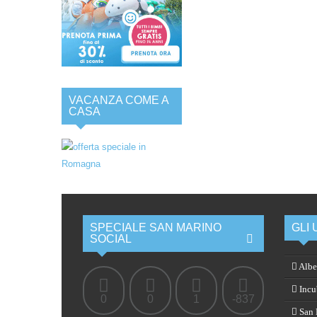
VACANZA COME A
CASA
SPECIALE SAN MARINO
GLI 
SOCIAL
Albe
Incub
0
0
1
-837
San M