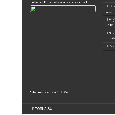
Tutte le ultime notizie a portata di click
Kidz
tutti
Migli
un uni
Nasce
portal
Cerch
Sito realizzato da SH Web
TORNA SU.