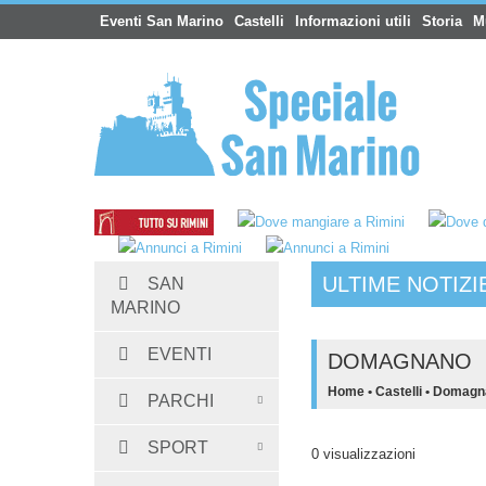
Eventi San Marino
Castelli
Informazioni utili
Storia
M
ULTIME NOTIZI
SAN
Hotel San Marino
:
Albergo Dogana 3 stelle 
MARINO
EVENTI
DOMAGNANO
Home
•
Castelli
•
Domagn
PARCHI
SPORT
0 visualizzazioni