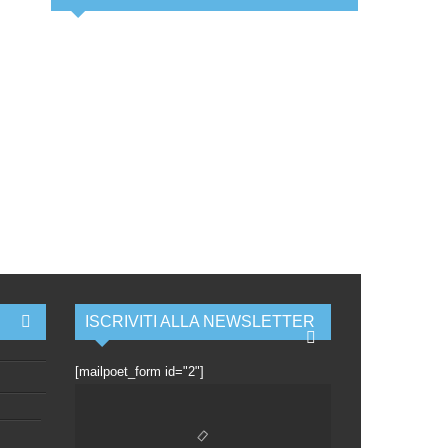
ISCRIVITI ALLA NEWSLETTER
[mailpoet_form id="2"]