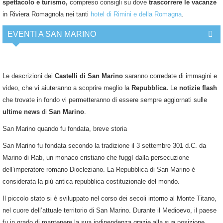
spettacolo e turismo,
compreso consigli su dove
trascorrere le vacanze
in Riviera Romagnola nei tanti
hotel di Rimini e della Romagna
.
EVENTI A SAN MARINO
Le descrizioni dei
Castelli di San Marino
saranno corredate di immagini e
video, che vi aiuteranno a scoprire meglio la
Repubblica.
Le
notizie flash
che trovate in fondo vi permetteranno di essere sempre aggiornati sulle
ultime news
di
San Marino
.
San Marino quando fu fondata, breve storia
San Marino fu fondata secondo la tradizione il 3 settembre 301 d.C. da
Marino di Rab, un monaco cristiano che fuggì dalla persecuzione
dell’imperatore romano Diocleziano. La Repubblica di San Marino è
considerata la più antica repubblica costituzionale del mondo.
Il piccolo stato si è sviluppato nel corso dei secoli intorno al Monte Titano,
nel cuore dell’attuale territorio di San Marino. Durante il Medioevo, il paese
fu in grado di mantenere la sua indipendenza grazie alla sua posizione