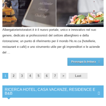
Albergatorieristoratori.it è il nuovo portale, unico e innovativo nel suo
genere, dedicato ai professionisti del settore alberghiero e della
ristorazione; un punto di riferimento per il mondo Ho.re.ca (hotellerie,
restaurant e café) e uno strumento utile per gli imprenditori e le aziende
del ...
Prosegui la lettura
1
2
3
4
5
6
7
>
Last
RICERCA HOTEL, CASA VACANZE, RESIDENCE E
B&B