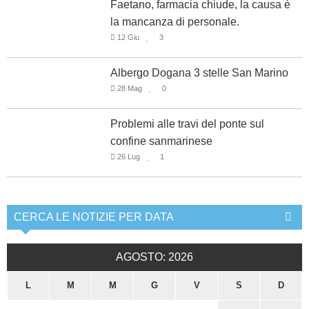
Faetano, farmacia chiude, la causa è
la mancanza di personale.
12 Giu
3
Albergo Dogana 3 stelle San Marino
28 Mag
0
Problemi alle travi del ponte sul
confine sanmarinese
26 Lug
1
CERCA LE NOTIZIE PER DATA
AGOSTO: 2026
L
M
M
G
V
S
D