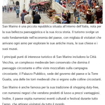
San Marino è una piccola repubblica situata all’interno dell’Italia, nota per
la sua bellezza paesaggistica e la sua ricca storia. Il turismo svolge un
ruolo fondamentale nell’economia del paese, con migliaia di visitatori che
arrivano ogni anno per esplorare le sue antiche mura, le sue chiese e i
suoi musei.
I principali punti di interesse turistico di San Marino includono la Città
Vecchia, un complesso medievale ben conservato che domina il
paesaggio circostante e offre viste mozzafiato sulla campagna
circostante; il Palazzo Pubblico, sede del governo del paese e la Torre
Guaita, una delle tre torri medievali che si ergono sulle colline circostanti.
San Marino è anche famosa per la sua tradizione di shopping duty-free,
con numerosi negozi che vendono prodotti di lusso a prezzi vantaggiosi.
Inoltre, il paese ospita numerosi eventi culturali e festival durante tutto
l’anno, che attirano visitatori da tutto il mondo.