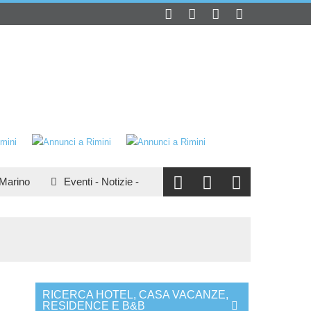
rino
Eventi
-
Notizie
-
Turismo
:
San Marino e il turismo
RICERCA HOTEL, CASA VACANZE,
RESIDENCE E B&B