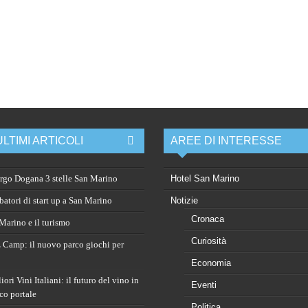
ULTIMI ARTICOLI
AREE DI INTERESSE
rgo Dogana 3 stelle San Marino
Hotel San Marino
atori di start up a San Marino
Notizie
Cronaca
arino e il turismo
Curiosità
 Camp: il nuovo parco giochi per
Economia
ori Vini Italiani: il futuro del vino in
Eventi
co portale
Politica