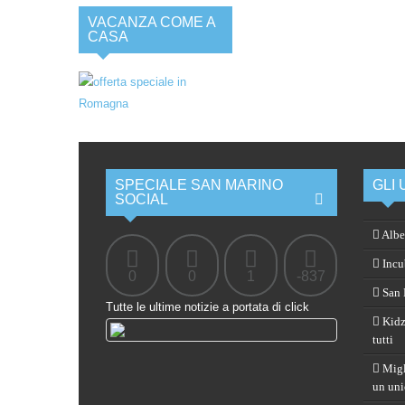
VACANZA COME A
CASA
SPECIALE SAN MARINO
GLI 
SOCIAL
Albe
Incub
0
0
1
-837
San M
Tutte le ultime notizie a portata di click
Kidz
tutti
Migli
un uni