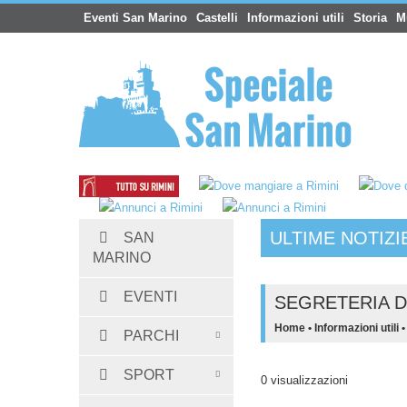
Eventi San Marino
Castelli
Informazioni utili
Storia
M
ULTIME NOTIZI
SAN
Hotel San Marino
:
Albergo Dogana 3 ste
MARINO
EVENTI
SEGRETERIA D
Home
•
Informazioni utili
PARCHI
SPORT
0 visualizzazioni