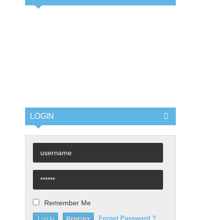
LOGIN
Remember Me
Forget Password ?
Register