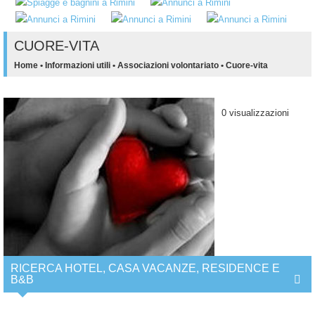
CUORE-VITA
Home
•
Informazioni utili
•
Associazioni volontariato
•
Cuore-vita
0 visualizzazioni
RICERCA HOTEL, CASA VACANZE, RESIDENCE E
B&B