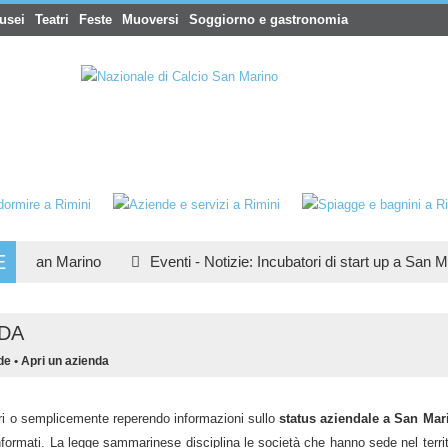
usei
Teatri
Feste
Muoversi
Soggiorno e gastronomia
E
e San Marino
Eventi
-
Notizie
:
Incubatori di start up a San Mari
NDA
de
•
Apri un azienda
ri o semplicemente reperendo informazioni sullo
status aziendale a San Mar
nformati. La legge sammarinese disciplina le società che hanno sede nel territ