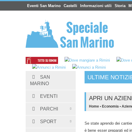
Eventi San Marino
Castelli
Informazioni utili
Storia
M
ULTIME NOTIZI
SAN
Hotel San Marino
:
Albergo Dogana 3 stell
MARINO
EVENTI
APRI UN AZIE
Home
•
Economia
•
Azien
PARCHI
SPORT
Se state aprendo dei cantie
è bene esser preparati ed i