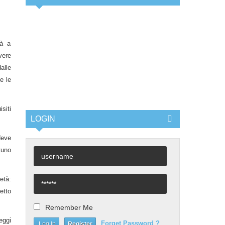
tà a
vere
alle
e le
siti
LOGIN
eve
tuno
età:
etto
Remember Me
eggi
Forget Password ?
Register