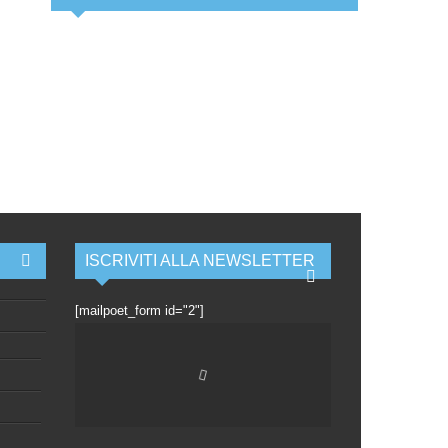
ISCRIVITI ALLA NEWSLETTER
[mailpoet_form id="2"]