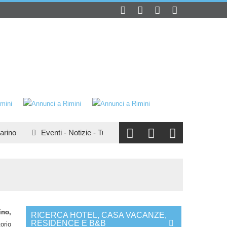
no
Eventi
-
Notizie
-
Turismo
:
San Marino e il turismo
Tu
ino,
RICERCA HOTEL, CASA VACANZE,
RESIDENCE E B&B
orio