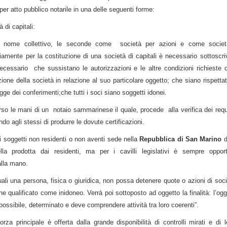
per atto pubblico notarile in una delle seguenti forme:
 di capitali:
n nome collettivo, le seconde come società per azioni e come socie
viamente per la costituzione di una società di capitali è necessario sottoscri
necessario che sussistano le autorizzazioni e le altre condizioni richieste d
uzione della società in relazione al suo particolare oggetto; che siano rispettat
egge dei conferimenti;che tutti i soci siano soggetti idonei.
so le mani di un notaio sammarinese il quale, procede alla verifica dei requi
ndo agli stessi di produrre le dovute certificazioni.
i soggetti non residenti o non aventi sede nella
Repubblica di San Marino
d
la prodotta dai residenti, ma per i cavilli legislativi è sempre oppor
alla mano.
uali una persona, fisica o giuridica, non possa detenere quote o azioni di soci
e qualificato come inidoneo. Verrà poi sottoposto ad oggetto la finalità: l’ogg
possibile, determinato e deve comprendere attività tra loro coerenti”.
za principale è offerta dalla grande disponibilità di controlli mirati e di l