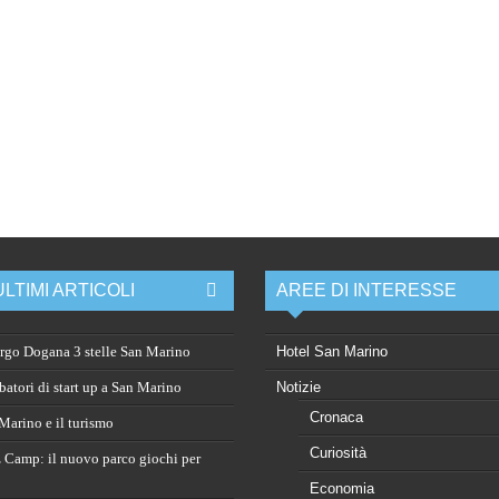
ULTIMI ARTICOLI
AREE DI INTERESSE
rgo Dogana 3 stelle San Marino
Hotel San Marino
atori di start up a San Marino
Notizie
Cronaca
arino e il turismo
Curiosità
 Camp: il nuovo parco giochi per
Economia