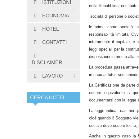
ISTITUZIONI
della Repubblica, costituite 
ECONOMIA
società di persone o società
le prime come società i
HOTEL
responsabilità limitata. Ov
interamente il capitale, è 
CONTATTI
leggi speciali per la costit
disposizioni in merito alla l
DISCLAIMER
La procedura passa attraver
in capo ai futuri soci chiede
LAVORO
La Certificazione da parte d
essere equivalente a quel
CERCA HOTEL
documentarsi con la legge 
La legge indica i casi nei q
cioè quando il Soggetto vien
sociale deve essere lecito, 
Anche in questo caso la for