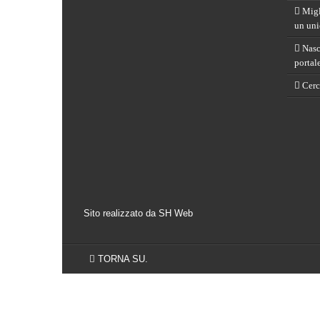
Migli
un uni
Nasce
portal
Cerch
Sito realizzato da SH Web
TORNA SU.