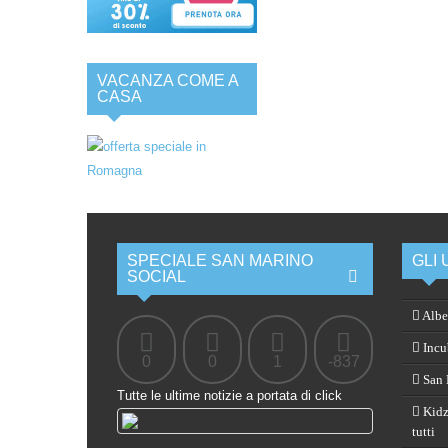
VACANZA COME A
CASA
SPECIALE SAN MARINO
GLI 
SOCIAL
Albe
Incub
0
0
1
-837
San M
Tutte le ultime notizie a portata di click
Kidz
tutti