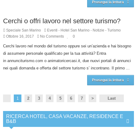
Prosegui la lettura
Cerchi o offri lavoro nel settore turismo?
Speciale San Marino
Eventi
-
Hotel San Marino
-
Notizie
-
Turismo
Ottobre 16, 2017
No Comments
0
Cerchi lavoro nel mondo del turismo oppure sei un’azienda e hai bisogno
di assumere personale qualificato per la tua attività? Entra
in annunciturismo.com o animatoricercasi.it, due nuovi portali di annunci
nei quali domanda e offerta del settore turismo s’ incontrano. Il primo ...
Prosegui la lettura
1
2
3
4
5
6
7
>
Last
RICERCA HOTEL, CASA VACANZE, RESIDENCE E
B&B