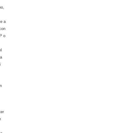
no,
te a
 con
IP o
el
ta
i
in
ter
e