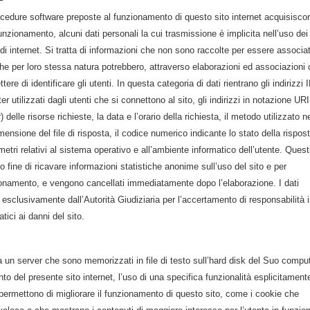
rocedure software preposte al funzionamento di questo sito internet acquisisco
unzionamento, alcuni dati personali la cui trasmissione è implicita nell’uso dei
di internet. Si tratta di informazioni che non sono raccolte per essere associa
 che per loro stessa natura potrebbero, attraverso elaborazioni ed associazioni
tere di identificare gli utenti. In questa categoria di dati rientrano gli indirizzi 
 utilizzati dagli utenti che si connettono al sito, gli indirizzi in notazione URI
delle risorse richieste, la data e l’orario della richiesta, il metodo utilizzato n
imensione del file di risposta, il codice numerico indicante lo stato della rispos
metri relativi al sistema operativo e all’ambiente informatico dell’utente. Quest
lo fine di ricavare informazioni statistiche anonime sull’uso del sito e per
nzionamento, e vengono cancellati immediatamente dopo l’elaborazione. I dati
, esclusivamente dall’Autorità Giudiziaria per l’accertamento di responsabilità 
atici ai danni del sito.
a un server che sono memorizzati in file di testo sull’hard disk del Suo compu
o del presente sito internet, l’uso di una specifica funzionalità esplicitament
 permettono di migliorare il funzionamento di questo sito, come i cookie che