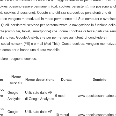
veloce o che mostrano i contenuti di maggiore interesse per l’utente in funzio
cookies possono essere permanenti (c.d. cookies persistenti), ma possono anc
.d. cookies di sessione). Questo sito utilizza sia cookies persistenti che di
ne non vengono memorizzati in modo permanente sul Suo computer e svanisc
 Quelli persistenti servono per personalizzare la navigazione in funzione dello
ente (computer, tablet, smartphone) così come i cookies di terze parti che ser
l sito (es. Google Analytics) e per permettere agli utenti di condividere i
so social network (FB) o e-mail (Add This). Questi cookies, vengono memorizza
 computer e hanno una durata variabile.
icolare i seguenti cookies:
Nome
po
Nome descrizione
Durata
Dominio
servizio
ico
Google
Utilizzato dalle API
rze
6 mesi
www.specialesanmarino.
Analytics
di Google Analytics
ico
Google
Utilizzato dalle API
rze
10 minuti
www.specialesanmarino.