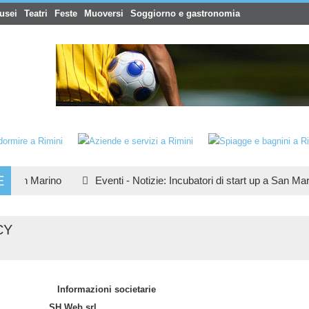
usei
Teatri
Feste
Muoversi
Soggiorno e gastronomia
E
 Marino
Eventi
-
Notizie
:
Incubatori di start up a San Marino
CY
Informazioni societarie
SH Web srl