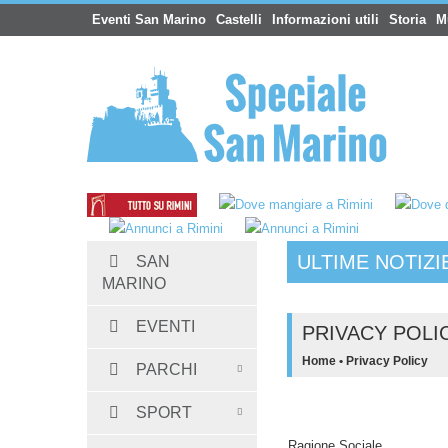
Eventi San Marino
Castelli
Informazioni utili
Storia
M
ULTIME NOTIZI
SAN
Hotel San Marino
:
Albergo Dogana 3 stelle San
MARINO
EVENTI
PRIVACY POLI
Home
•
Privacy Policy
PARCHI
SPORT
Ragione Sociale