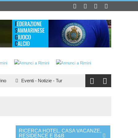
Eventi
-
Notizie
-
Turismo
:
San Marino e il turismo
Turismo
RICERCA HOTEL, CASA VACANZE,
RESIDENCE E B&B