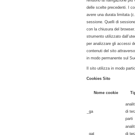
rendono la navigazione più 
delle scelte precedenti. I 
avere una durata limitata (c
sessione. Quelli di sessio
con la chiusura del browser.
strumento utilizzato dall’ut
per analizzare gli accessi de
contenuti del sito attraver
in modo permanente sul Suo
Il sito utilizza in modo part
Cookies Sito
Nome cookie
Ti
analit
_ga
di te
parti
analit
_gat
di te