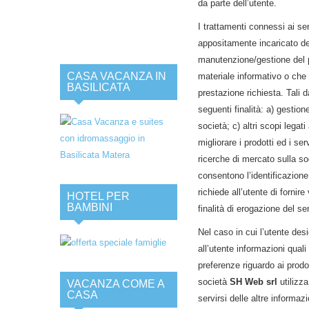
da parte dell’utente.
I trattamenti connessi ai ser
appositamente incaricato del
manutenzione/gestione del pre
CASA VACANZA IN
materiale informativo o che s
BASILICATA
prestazione richiesta. Tali 
seguenti finalità: a) gestion
società; c) altri scopi legat
migliorare i prodotti ed i ser
ricerche di mercato sulla so
consentono l’identificazione 
richiede all’utente di fornir
HOTEL PER
BAMBINI
finalità di erogazione del ser
Nel caso in cui l’utente des
all’utente informazioni quali
preferenze riguardo ai prodot
società
SH Web srl
utilizz
VACANZA COME A
CASA
servirsi delle altre informaz