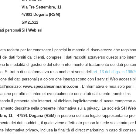
Via Tre Settembre, 11
47891 Dogana (RSM)
SM21512
ti personali
SH Web srl
ata redatta per far conoscere i principi in materia di riservatezza che regolano
l
dei dati forniti dai clienti, compresi i dati raccolti attraverso questo sito inter
no le modalità di gestione del sito in riferimento al trattamento dei dati person
o. Si tratta di un’informativa resa anche ai sensi dell’
art. 13 del d.lgs. n.196/
ione dei dati personali) a coloro che interagiscono con i servizi Web accessibil
dall’indirizzo:
www.specialesanmarino.com
. L’informativa è resa solo per il
anche per altri siti internet eventualmente consultati dall’utente tramite link
itando il presente sito internet, si dichiara implicitamente di avere compreso e
ttamento descritte nella presente informativa sulla privacy. La società
SH Web 
mbre, 11 – 47891 Dogana (RSM)
in persona del suo legale rappresentante pro-
mento dei dati suddetti, il quale viene effettuato presso la sede societaria per 
nte informativa privacy, inclusa la finalità di direct marketing in caso di conse