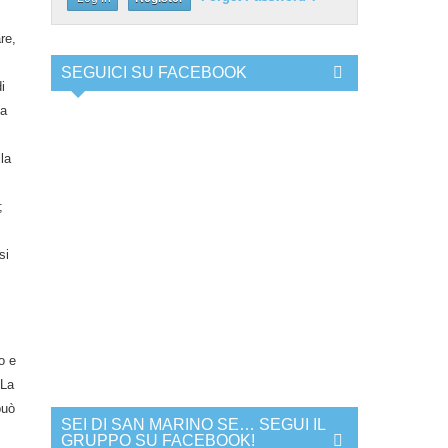
re,
SEGUICI SU FACEBOOK
i
la
lla
;
si
o e
 La
può
SEI DI SAN MARINO SE… SEGUI IL
GRUPPO SU FACEBOOK!