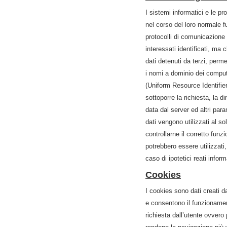
I sistemi informatici e le p
nel corso del loro normale f
protocolli di comunicazione 
interessati identificati, ma
dati detenuti da terzi, permet
i nomi a dominio dei computer
(Uniform Resource Identifier) 
sottoporre la richiesta, la d
data dal server ed altri para
dati vengono utilizzati al so
controllarne il corretto fu
potrebbero essere utilizzati
caso di ipotetici reati inform
Cookies
I cookies sono dati creati d
e consentono il funzionament
richiesta dall’utente ovvero