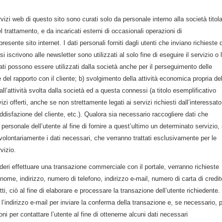
vizi web di questo sito sono curati solo da personale interno alla società titola
 trattamento, e da incaricati esterni di occasionali operazioni di
sente sito internet. I dati personali forniti dagli utenti che inviano richieste d
i iscrivono alle newsletter sono utilizzati al solo fine di eseguire il servizio o 
dati possono essere utilizzati dalla società anche per il perseguimento delle
e del rapporto con il cliente; b) svolgimento della attività economica propria de
i all’attività svolta dalla società ed a questa connessi (a titolo esemplificativo
vizi offerti, anche se non strettamente legati ai servizi richiesti dall’interessato
ddisfazione del cliente, etc.). Qualora sia necessario raccogliere dati che
personale dell’utente al fine di fornire a quest’ultimo un determinato servizio, 
e volontariamente i dati necessari, che verranno trattati esclusivamente per le
vizio.
ideri effettuare una transazione commerciale con il portale, verranno richieste
 nome, indirizzo, numero di telefono, indirizzo e-mail, numero di carta di credit
ti, ciò al fine di elaborare e processare la transazione dell’utente richiedente.
a l’indirizzo e-mail per inviare la conferma della transazione e, se necessario, 
ioni per contattare l’utente al fine di ottenerne alcuni dati necessari