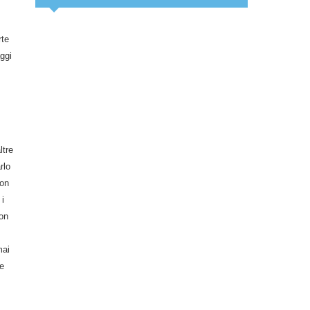
rte
ggi
ltre
rlo
non
 i
con
mai
re