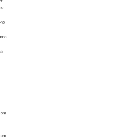
ne
he
ono
vono
ti
com
com