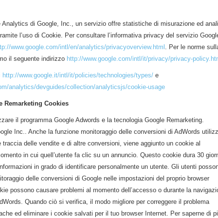
e Analytics di Google, Inc., un servizio offre statistiche di misurazione ed anal
tramite l’uso di Cookie. Per consultare l’informativa privacy del servizio Googl
tp://www.google.com/intl/en/analytics/privacyoverview.html
. Per le norme sull
mo il seguente indirizzo
http://www.google.com/intl/it/privacy/privacy-policy.ht
i
http://www.google.it/intl/it/policies/technologies/types/
e
om/analytics/devguides/collection/analyticsjs/cookie-usage
e Remarketing Cookies
tilizzare il programma Google Adwords e la tecnologia Google Remarketing.
ogle Inc.. Anche la funzione monitoraggio delle conversioni di AdWords utilizz
e traccia delle vendite e di altre conversioni, viene aggiunto un cookie al
omento in cui quell’utente fa clic su un annuncio. Questo cookie dura 30 giorn
nformazioni in grado di identificare personalmente un utente. Gli utenti posso
nitoraggio delle conversioni di Google nelle impostazioni del proprio browser
cookie possono causare problemi al momento dell’accesso o durante la navigaz
AdWords. Quando ciò si verifica, il modo migliore per correggere il problema
ache ed eliminare i cookie salvati per il tuo browser Internet. Per saperne di p