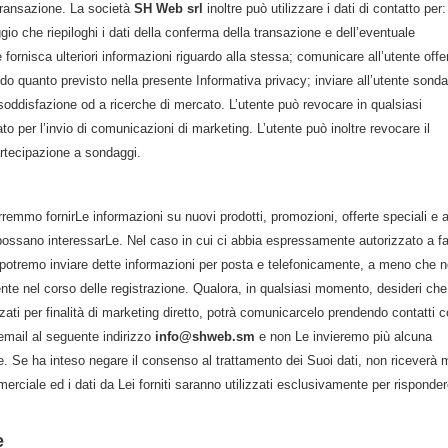
 transazione. La società
SH Web srl
inoltre può utilizzare i dati di contatto per:
gio che riepiloghi i dati della conferma della transazione e dell’eventuale
 fornisca ulteriori informazioni riguardo alla stessa; comunicare all’utente offe
o quanto previsto nella presente Informativa privacy; inviare all’utente sonda
di soddisfazione od a ricerche di mercato. L’utente può revocare in qualsiasi
 per l’invio di comunicazioni di marketing. L’utente può inoltre revocare il
rtecipazione a sondaggi.
emmo fornirLe informazioni su nuovi prodotti, promozioni, offerte speciali e a
possano interessarLe. Nel caso in cui ci abbia espressamente autorizzato a fa
e potremo inviare dette informazioni per posta e telefonicamente, a meno che 
te nel corso delle registrazione. Qualora, in qualsiasi momento, desideri che
zati per finalità di marketing diretto, potrà comunicarcelo prendendo contatti 
a email al seguente indirizzo
info@shweb.sm
e non Le invieremo più alcuna
Se ha inteso negare il consenso al trattamento dei Suoi dati, non riceverà 
ciale ed i dati da Lei forniti saranno utilizzati esclusivamente per risponde
e