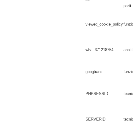
parti
viewed_cookie_policy
funzi
wfvt_371218754
analit
googtrans
funzi
PHPSESSID
tecni
SERVERID
tecni