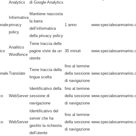
Analytics
di Google Analytics
Mantiene nascosta
Informativa
la barra
onale
privacy
1 anno
www.specialesanmarino.
dell’informativa
policy
della privacy policy
Tiene traccia delle
Analitico
ico
pagine viste da un
30 minuti
www.specialesanmarino.
Wordfence
utente
fino al termine
Tiene traccia della
onale
Translate
della sessione
www.specialesanmarino.
lingua scelta
di navigazione
Identificativo della
fino al termine
co
WebServer
sessione di
della sessione
www.specialesanmarino.
navigazione
di navigazione
Identificativo del
fino al termine
server che ha
co
WebServer
della sessione
www.specialesanmarino.
gestito la richiesta
di navigazione
dell’utente