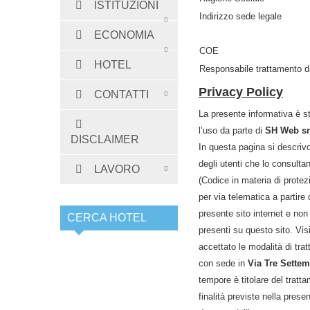
ISTITUZIONI
Indirizzo sede legale
ECONOMIA
COE
HOTEL
Responsabile trattamento da
Privacy Policy
CONTATTI
La presente informativa è st
l’uso da parte di
SH Web sr
DISCLAIMER
In questa pagina si descrivo
degli utenti che lo consultan
LAVORO
(Codice in materia di protez
per via telematica a partire 
presente sito internet e non 
CERCA HOTEL
presenti su questo sito. Vis
accettato le modalità di tra
con sede in
Via Tre Sette
tempore è titolare del tratta
finalità previste nella prese