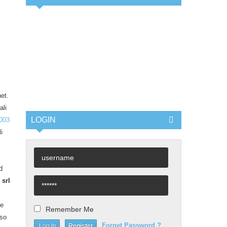
net.
ali
LOGIN
2003
i
d
srl
le
Remember Me
nso
Forget Password ?
Register