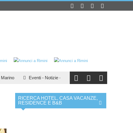
rino
Eventi
-
Notizie
-
Turismo
:
San Marino e il turismo
RICERCA HOTEL, CASA VACANZE,
RESIDENCE E B&B