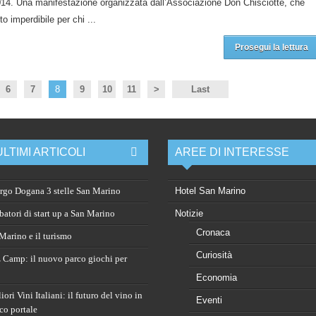
014. Una manifestazione organizzata dall’Associazione Don Chisciotte, che
 imperdibile per chi ...
Prosegui la lettura
6
7
8
9
10
11
>
Last
ULTIMI ARTICOLI
AREE DI INTERESSE
rgo Dogana 3 stelle San Marino
Hotel San Marino
atori di start up a San Marino
Notizie
Cronaca
arino e il turismo
Curiosità
 Camp: il nuovo parco giochi per
Economia
ori Vini Italiani: il futuro del vino in
Eventi
co portale