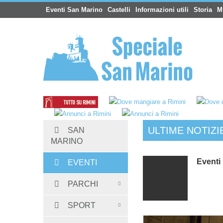
Eventi San Marino
Castelli
Informazioni utili
Storia
M
ULTIME NOTIZI
SAN
Hotel San Marino
:
Albergo Dogana 3 ste
MARINO
Eventi
EVENTI
PARCHI
SPORT