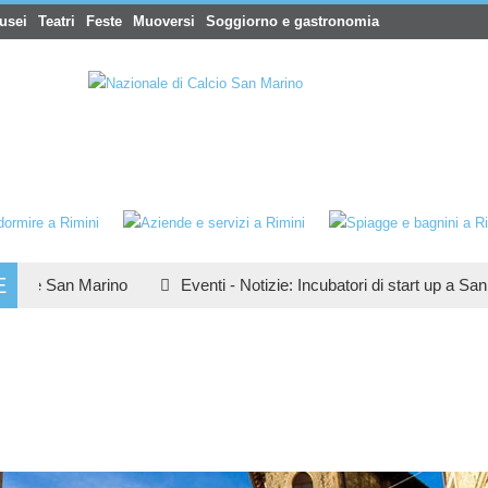
usei
Teatri
Feste
Muoversi
Soggiorno e gastronomia
E
lle San Marino
Eventi
-
Notizie
:
Incubatori di start up a San Ma