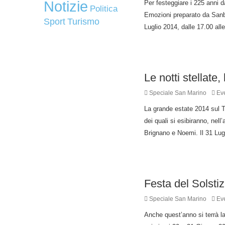
Notizie
Per festeggiare i 225 anni da
Politica
Emozioni preparato da Sanbit
Sport
Turismo
Luglio 2014, dalle 17.00 all
Le notti stellate
Speciale San Marino
Eve
La grande estate 2014 sul Ti
dei quali si esibiranno, nel
Brignano e Noemi. Il 31 Lugli
Festa del Solsti
Speciale San Marino
Eve
Anche quest’anno si terrà la