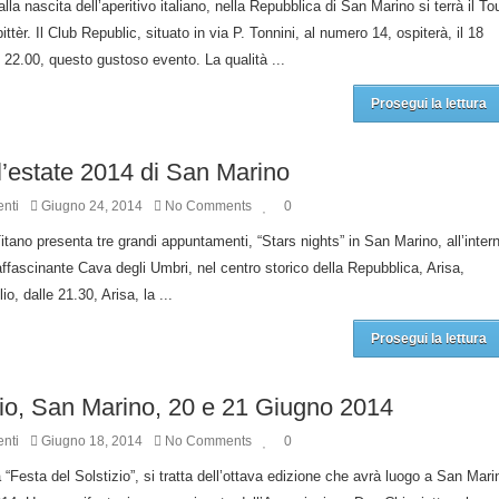
lla nascita dell’aperitivo italiano, nella Repubblica di San Marino si terrà il To
tèr. Il Club Republic, situato in via P. Tonnini, al numero 14, ospiterà, il 18
e 22.00, questo gustoso evento. La qualità ...
Prosegui la lettura
, l’estate 2014 di San Marino
nti
Giugno 24, 2014
No Comments
0
tano presenta tre grandi appuntamenti, “Stars nights” in San Marino, all’inter
l’affascinante Cava degli Umbri, nel centro storico della Repubblica, Arisa,
o, dalle 21.30, Arisa, la ...
Prosegui la lettura
zio, San Marino, 20 e 21 Giugno 2014
nti
Giugno 18, 2014
No Comments
0
 “Festa del Solstizio”, si tratta dell’ottava edizione che avrà luogo a San Mari