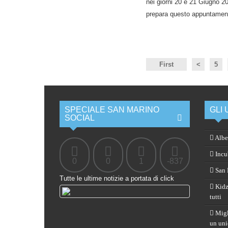
nei giorni 20 e 21 Giugno 2
prepara questo appuntamento
First
<
5
SPECIALE SAN MARINO
GLI 
SOCIAL
Albe
Incub
0
0
1
-837
San M
Tutte le ultime notizie a portata di click
Kidz
tutti
Migli
un uni