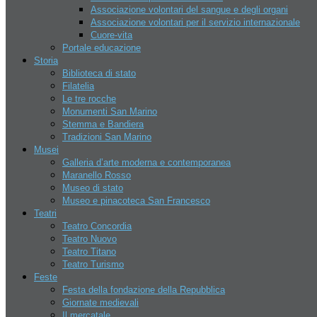
Chi siamo
Associazione volontari del sangue e degli organi
Disclaimer
Associazione volontari per il servizio internazionale
Lavoro
Cuore-vita
Assoc. nazionale dell’industria
Portale educazione
Conf. democratica lavoratori
Storia
Confederazione del lavoro
Biblioteca di stato
Organizzazione del lavoro
Filatelia
autonomo
Le tre rocche
Monumenti San Marino
Notizie di San Marino
Stemma e Bandiera
Tradizioni San Marino
Eventi
Noti
Cronaca
Economia
Musei
Curiosità
Hotel San Marino
Galleria d’arte moderna e contemporanea
Maranello Rosso
Ultime notizie
Museo di stato
Museo e pinacoteca San Francesco
Articles Tagged: danza a san 
Teatri
Teatro Concordia
Teatro Nuovo
Teatro Titano
Home
•
Posts tagged "danza a san marino"
Teatro Turismo
Feste
Miguel Ángel Berna a San Marino 7 e 8 Dice
Festa della fondazione della Repubblica
Giornate medievali
Speciale San Marino
Il mercatale