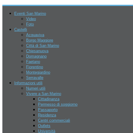
Eventi San Marino
Video
Foto
Castelli
Acquaviva
Borgo Maggiore
Città di San Marino
5 Agosto 2026
Chiesanuova
Domagnano
Faetano
Fiorentino
Montegiardino
San Marino
Serravalle
Eventi
Informazioni utili
Parchi
Numeri utili
Go Kart – Kart Legend
Vivere a San Marino
Sky Park Adventures
Cittadinanza
Sport
Permesso di soggiorno
AERO CLUB
Passaporto
Crossodromo Baldasserona
Residenza
Il CONS e le federazioni sportive
Centri commerciali
Lago di Faetano – Pesca sportiva
Outlets
Moto gp
Università