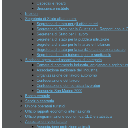
Multi eventi sport domus
Ospedali e reparti
Piscine
Bioscience institute
Riviera beach games
Elezioni
Tiro al volo San Marino
Segreteria di Stato affari interni
Tennis – Atp Challenger San
Segreteria di stato per gli affari esteri
Marino
Segreteria di Stato per la Giustizia e i Rapporti con le 
Istituzioni
Segreteria di Stato per il lavoro
Capitani Reggenti
Segreteria di stato per la pubblica istruzione
Cerimonie istituzionali
Segreteria di stato per le finanze e il bilancio
Congresso dello stato
Segreteria di stato per la sanità e la sicurezza sociale
Delibere congresso di stato
Segreteria di stato turismo sport e spettacolo
Consiglio dei 12
Sindacati agenzie ed associazioni di categoria
Corpi militari
Camera di commercio industria, artigianato e agricoltur
Giunte di castello
Associazione nazionale dell’industria
Il Consiglio grande e generale
Organizzazione del lavoro autonomo
Legislatura
Confederazione del lavoro
Archivio leggi San Marino
Confederazione democratica lavoratori
Organi giudiziari San marino
Consorzio San Marino 2000
Relazioni internazionali
Banca centrale
Economia
Servizio esattoria
Aziende
Unione operatori turistici
Apri un azienda
Ufficio rapporti economici internazionali
Banche
Ufficio programmazione economica CED e statistica
Hotel
Associazioni volontariato
Contatti
Associazione protezione animali