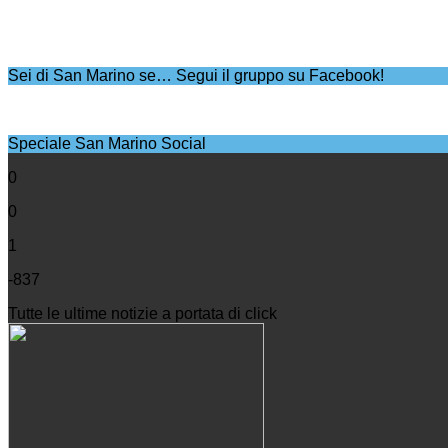
Sei di San Marino se… Segui il gruppo su Facebook!
Speciale San Marino Social
0
0
1
-837
Tutte le ultime notizie a portata di click