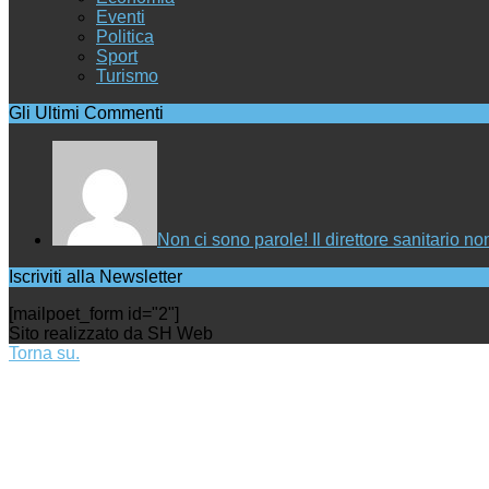
Eventi
Politica
Sport
Turismo
Gli Ultimi Commenti
Non ci sono parole! Il direttore sanitario
Iscriviti alla Newsletter
[mailpoet_form id="2"]
Sito realizzato da SH Web
Torna su.