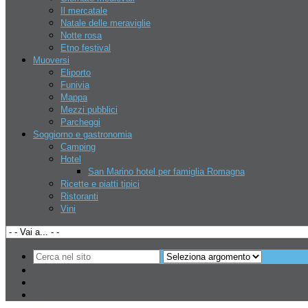
Il mercatale
Natale delle meraviglie
Notte rosa
La tua pubblicità
Etno festival
Muoversi
Eliporto
Funivia
Fatti trovare
Mappa
Mezzi pubblici
Parcheggi
Affittasi spazi commerciali a RSM
Soggiorno e gastronomia
Camping
Hotel
San Marino hotel per famiglia Romagna
Ultime notizie
Ricette e piatti tipici
Ristoranti
Vini
L’attenzione clinica al dolore: continuità
di cura e ascolto del paziente