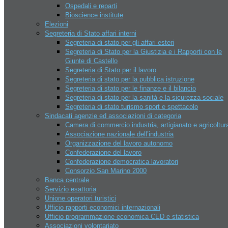
Ospedali e reparti
Sky Park Adventures
Bioscience institute
Sport
Elezioni
AERO CLUB
Segreteria di Stato affari interni
Crossodromo Baldasserona
Segreteria di stato per gli affari esteri
Il CONS e le federazioni sportive
Segreteria di Stato per la Giustizia e i Rapporti con le
Lago di Faetano – Pesca sportiva
Giunte di Castello
Moto gp
Segreteria di Stato per il lavoro
Multi eventi sport domus
Segreteria di stato per la pubblica istruzione
Piscine
Segreteria di stato per le finanze e il bilancio
Riviera beach games
Segreteria di stato per la sanità e la sicurezza sociale
Tiro al volo San Marino
Segreteria di stato turismo sport e spettacolo
Tennis – Atp Challenger San
Sindacati agenzie ed associazioni di categoria
Marino
Camera di commercio industria, artigianato e agricoltur
Istituzioni
Associazione nazionale dell’industria
Capitani Reggenti
Organizzazione del lavoro autonomo
Cerimonie istituzionali
Confederazione del lavoro
Congresso dello stato
Confederazione democratica lavoratori
Delibere congresso di stato
Consorzio San Marino 2000
Consiglio dei 12
Banca centrale
Corpi militari
Servizio esattoria
Giunte di castello
Unione operatori turistici
Il Consiglio grande e generale
Ufficio rapporti economici internazionali
Legislatura
Ufficio programmazione economica CED e statistica
Archivio leggi San Marino
Associazioni volontariato
Organi giudiziari San marino