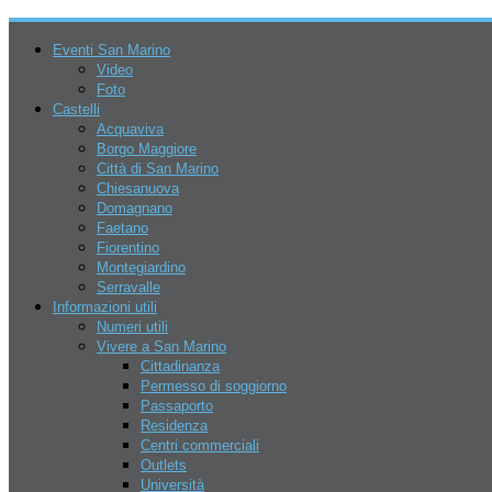
Eventi San Marino
Video
Foto
Castelli
Acquaviva
Borgo Maggiore
Città di San Marino
Chiesanuova
Domagnano
Faetano
Fiorentino
6 Agosto 2026
Montegiardino
Serravalle
Informazioni utili
Numeri utili
Vivere a San Marino
Cittadinanza
Permesso di soggiorno
Passaporto
Residenza
San Marino
Centri commerciali
Eventi
Outlets
Parchi
Università
Go Kart – Kart Legend