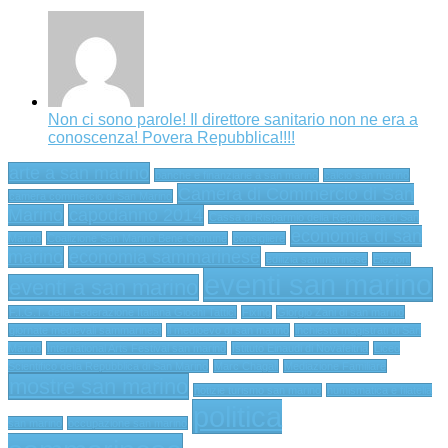
Non ci sono parole! Il direttore sanitario non ne era a
conoscenza! Povera Repubblica!!!!
arte a san marino
banche e finanziarie a san marino
calcio san marino
Camera di Commercio di San
camera commercio di San Marino
Marino
capodanno 2014
Cassa di Risparmio della Repubblica di San
economia di san
Marino
Coalizione San Marino Bene Comune
consigliere
marino
economia sammarinese
edilizia sammarinese
Elezioni
eventi san marino
eventi a san marino
F.I.G.T. della Federazione Italiana Giochi Tattici
Fixing
Giorgio Zani di san marino
giornate medievali sammarinesi
il medioevo di san marino
inchiesta magistrati di San
Marino
International Arts Festival san marino
Istituto Einaudi di Novafeltria
Liceo
Scientifico della Repubblica di San Marino
Marc Chagall
Mediazione Familiare
mostre san marino
notizie turismo san marino
numismatica e filatelia
politica
san marino
occupazione san marino