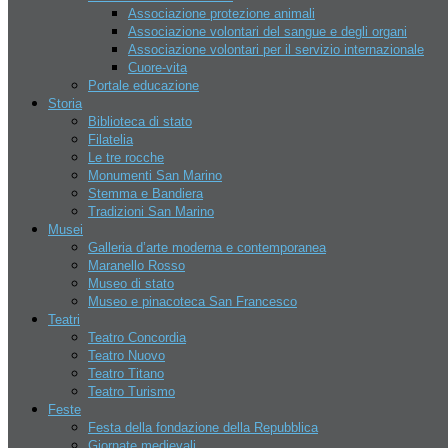
Associazione protezione animali
Relazioni internazionali
Associazione volontari del sangue e degli organi
Economia
Associazione volontari per il servizio internazionale
Aziende
Cuore-vita
Apri un azienda
Portale educazione
Banche
Storia
Hotel
Biblioteca di stato
Contatti
Filatelia
Chi siamo
Le tre rocche
Disclaimer
Monumenti San Marino
Lavoro
Stemma e Bandiera
Assoc. nazionale dell’industria
Tradizioni San Marino
Conf. democratica lavoratori
Musei
Confederazione del lavoro
Galleria d’arte moderna e contemporanea
Organizzazione del lavoro
Maranello Rosso
autonomo
Museo di stato
Museo e pinacoteca San Francesco
Ricerca hotel
Teatri
Teatro Concordia
Teatro Nuovo
Teatro Titano
Teatro Turismo
Feste
Festa della fondazione della Repubblica
Giornate medievali