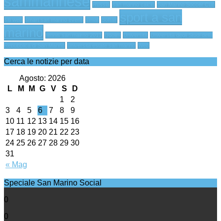
sammarinese
Russia
san marino calcio
San Marino Soccer Cup
sport a san
siti web
smart san marino eventi
smiaf
Softair
marino
tennis san mairno 2013
Ugolini
Università
Università degli Studi della
Repubblica di San Marino
università estate san marino
Web
Cerca le notizie per data
Agosto: 2026
L
M
M
G
V
S
D
1
2
3
4
5
6
7
8
9
10
11
12
13
14
15
16
17
18
19
20
21
22
23
24
25
26
27
28
29
30
31
« Mag
Speciale San Marino Social
0
0