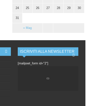
24
25
26
27
28
29
30
31
« Mag
ISCRIVITI ALLA NEWSLETTER
[mailpoet_form id="2"]