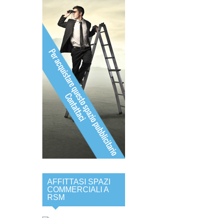
AFFITTASI SPAZI
COMMERCIALI A
RSM