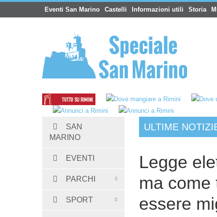
Eventi San Marino
Castelli
Informazioni utili
Storia
M
ULTIME NOTIZI
SAN
Hotel San Marino
:
Albergo Dogana 3 stelle S
MARINO
Legge elet
EVENTI
ma come t
PARCHI
essere mi
SPORT