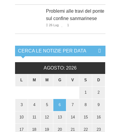
Problemi alle travi del ponte
sul confine sanmarinese
26 Lug
1
CERCA LE NOTIZIE PER DATA
AGOSTO: 2026
L
M
M
G
V
S
D
1
2
3
4
5
6
7
8
9
10
11
12
13
14
15
16
17
18
19
20
21
22
23