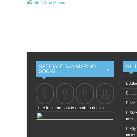
SPECIALE SAN MARINO
GLI 
SOCIAL
Albe
Incub
0
0
1
-837
San M
Tutte le ultime notizie a portata di click
Kidz
tutti
Migli
un uni