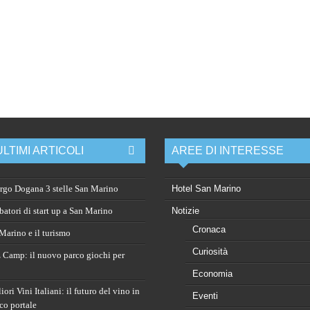
ULTIMI ARTICOLI
AREE DI INTERESSE
rgo Dogana 3 stelle San Marino
Hotel San Marino
atori di start up a San Marino
Notizie
Cronaca
arino e il turismo
Curiosità
 Camp: il nuovo parco giochi per
Economia
ori Vini Italiani: il futuro del vino in
Eventi
co portale