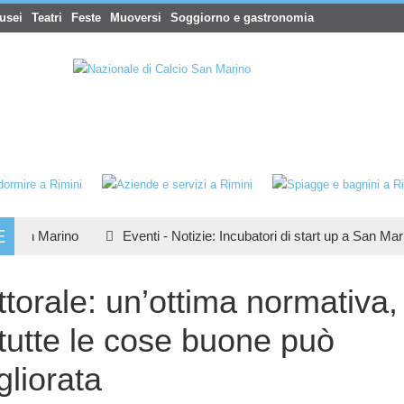
usei
Teatri
Feste
Muoversi
Soggiorno e gastronomia
E
an Marino
Eventi
-
Notizie
:
Incubatori di start up a San Marino
torale: un’ottima normativa,
utte le cose buone può
gliorata