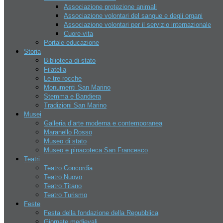
Associazione protezione animali
Organi giudiziari San marino
Associazione volontari del sangue e degli organi
Relazioni internazionali
Associazione volontari per il servizio internazionale
Economia
Cuore-vita
Aziende
Portale educazione
Apri un azienda
Storia
Banche
Biblioteca di stato
Hotel
Filatelia
Contatti
Le tre rocche
Chi siamo
Monumenti San Marino
Disclaimer
Stemma e Bandiera
Lavoro
Tradizioni San Marino
Assoc. nazionale dell’industria
Musei
Conf. democratica lavoratori
Galleria d’arte moderna e contemporanea
Confederazione del lavoro
Maranello Rosso
Organizzazione del lavoro
Museo di stato
autonomo
Museo e pinacoteca San Francesco
Teatri
Ricerca hotel
Teatro Concordia
Teatro Nuovo
Teatro Titano
Teatro Turismo
Feste
Festa della fondazione della Repubblica
Giornate medievali