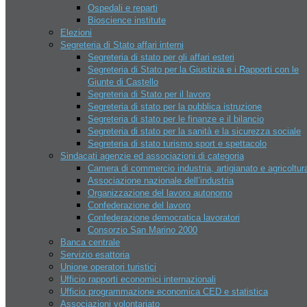
Ospedali e reparti
Go Kart – Kart Legend
Bioscience institute
Sky Park Adventures
Elezioni
Sport
Segreteria di Stato affari interni
AERO CLUB
Segreteria di stato per gli affari esteri
Crossodromo Baldasserona
Segreteria di Stato per la Giustizia e i Rapporti con le
Il CONS e le federazioni sportive
Giunte di Castello
Lago di Faetano – Pesca sportiva
Segreteria di Stato per il lavoro
Moto gp
Segreteria di stato per la pubblica istruzione
Multi eventi sport domus
Segreteria di stato per le finanze e il bilancio
Piscine
Segreteria di stato per la sanità e la sicurezza sociale
Riviera beach games
Segreteria di stato turismo sport e spettacolo
Tiro al volo San Marino
Sindacati agenzie ed associazioni di categoria
Tennis – Atp Challenger San
Camera di commercio industria, artigianato e agricoltur
Marino
Associazione nazionale dell’industria
Istituzioni
Organizzazione del lavoro autonomo
Capitani Reggenti
Confederazione del lavoro
Cerimonie istituzionali
Confederazione democratica lavoratori
Congresso dello stato
Consorzio San Marino 2000
Delibere congresso di stato
Banca centrale
Consiglio dei 12
Servizio esattoria
Corpi militari
Unione operatori turistici
Giunte di castello
Ufficio rapporti economici internazionali
Il Consiglio grande e generale
Ufficio programmazione economica CED e statistica
Legislatura
Associazioni volontariato
Archivio leggi San Marino