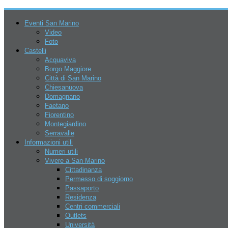
Eventi San Marino
Video
Foto
Castelli
Acquaviva
Borgo Maggiore
Città di San Marino
Chiesanuova
Domagnano
Faetano
Fiorentino
Montegiardino
4 Agosto 2026
Serravalle
Informazioni utili
Numeri utili
Vivere a San Marino
Cittadinanza
Permesso di soggiorno
Passaporto
Residenza
Centri commerciali
San Marino
Outlets
Eventi
Università
Parchi