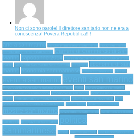
Non ci sono parole! Il direttore sanitario non ne era a
conoscenza! Povera Repubblica!!!!
arte a san marino
banche e finanziarie a san marino
calcio san marino
Camera di Commercio di San
camera commercio di San Marino
Marino
capodanno 2014
Cassa di Risparmio della Repubblica di San
economia di san
Marino
Coalizione San Marino Bene Comune
consigliere
marino
economia sammarinese
edilizia sammarinese
Elezioni
eventi san marino
eventi a san marino
F.I.G.T. della Federazione Italiana Giochi Tattici
Fixing
Giorgio Zani di san marino
giornate medievali sammarinesi
il medioevo di san marino
inchiesta magistrati di San
Marino
International Arts Festival san marino
Istituto Einaudi di Novafeltria
Liceo
Scientifico della Repubblica di San Marino
Marc Chagall
Mediazione Familiare
mostre san marino
notizie turismo san marino
numismatica e filatelia
politica
san marino
occupazione san marino
sammarinese
Russia
san marino calcio
San Marino Soccer Cup