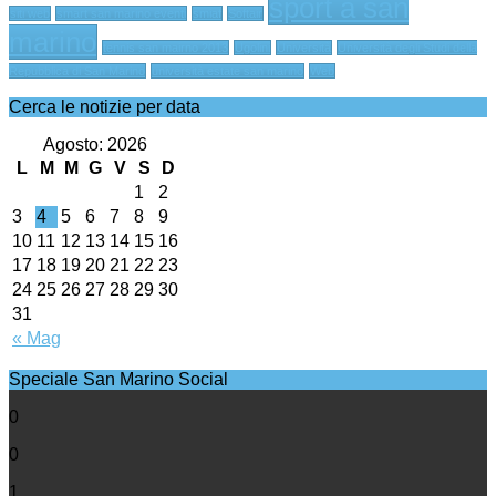
sport a san
siti web
smart san marino eventi
smiaf
Softair
marino
tennis san mairno 2013
Ugolini
Università
Università degli Studi della
Repubblica di San Marino
università estate san marino
Web
Cerca le notizie per data
Agosto: 2026
L
M
M
G
V
S
D
1
2
3
4
5
6
7
8
9
10
11
12
13
14
15
16
17
18
19
20
21
22
23
24
25
26
27
28
29
30
31
« Mag
Speciale San Marino Social
0
0
1