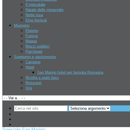
Il mercatale
Natale delle meraviglie
Notte rosa
Etno festival
La tua pubblicità
Muoversi
Eliporto
Funivia
Mappa
Fatti trovare
Mezzi pubblici
Parcheggi
Soggiorno e gastronomia
Affittasi spazi commerciali a RSM
Camping
Hotel
San Marino hotel per famiglia Romagna
Ricette e piatti tipici
Ultime notizie
Ristoranti
Vini
Open Day misano circuit febbraio 2013
Speciale San Marino