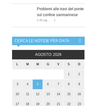
Problemi alle travi del ponte
sul confine sanmarinese
26 Lug
1
CERCA LE NOTIZIE PER DATA
AGOSTO: 2026
L
M
M
G
V
S
D
1
2
3
4
5
6
7
8
9
10
11
12
13
14
15
16
17
18
19
20
21
22
23