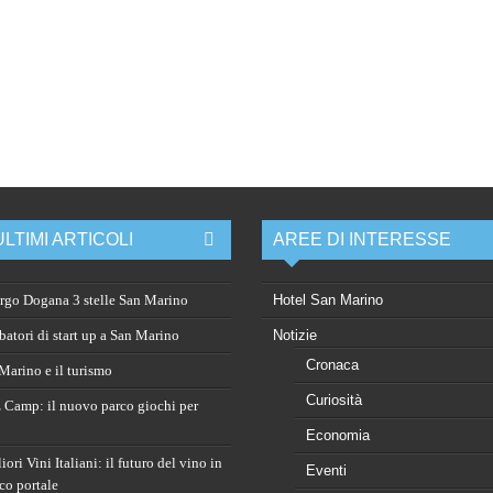
ULTIMI ARTICOLI
AREE DI INTERESSE
rgo Dogana 3 stelle San Marino
Hotel San Marino
atori di start up a San Marino
Notizie
Cronaca
arino e il turismo
Curiosità
 Camp: il nuovo parco giochi per
Economia
ori Vini Italiani: il futuro del vino in
Eventi
co portale