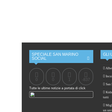
SPECIALE SAN MARINO
GLI 
SOCIAL
Albe
Incub
0
0
1
-837
San M
Tutte le ultime notizie a portata di click
Kidz
tutti
Migli
un uni