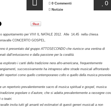
0
0 Commenti
Notizie
o appuntamento per VIVI IL NATALE 2012. Alle 14,45 nella chiesa
i Serravalle CONCERTO GOSPEL.
’anno è presentato dal gruppo ATTOSECONDO che riunisce una ventina di
ati dall’entusiasmo e dalla passione per la coralità.
ha esplorato i canti della tradizione nera afro-americana, frequentemente
rrangiamenti, successivamente ha intrapreso altre strade musicali affrontando
altri repertori come quello contemporaneo colto e quello della musica provenie
ce un repertorio prevalentemente sacro di musica spiritual e gospel, musica
 tradizione popolare o d’autore, che si adatta prevalentemente a rassegne cora
 o teatri.
avalle invita tutti gli amanti ed estimatori di questi generi musicali a non