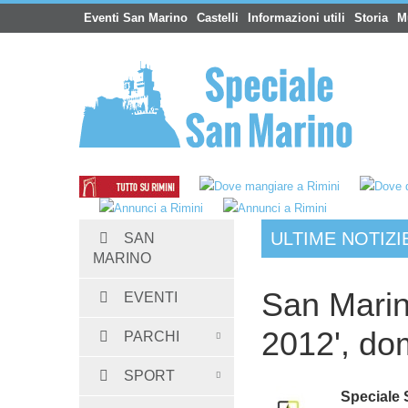
Eventi San Marino
Castelli
Informazioni utili
Storia
M
ULTIME NOTIZI
SAN
Hotel San Marino
:
Albergo Dogana 3 stelle
MARINO
San Marino
EVENTI
2012', do
PARCHI
SPORT
Speciale 