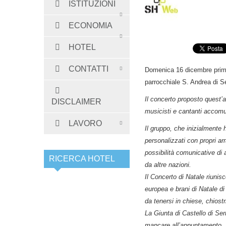
ISTITUZIONI
ECONOMIA
HOTEL
CONTATTI
Domenica 16 dicembre prim
parrocchiale S. Andrea d
Il concerto proposto quest
DISCLAIMER
musicisti e cantanti accomun
LAVORO
Il gruppo, che inizialmente 
personalizzati con propri a
possibilità comunicative di 
RICERCA HOTEL
da altre nazioni.
Il Concerto di Natale riunis
europea e brani di Natale di
da tenersi in chiese, chiostri
La Giunta di Castello di Serr
mancare all’appuntamento.