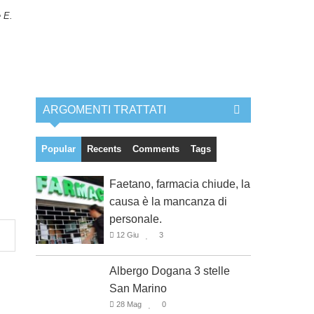
e E.
ARGOMENTI TRATTATI
Popular
Recents
Comments
Tags
Faetano, farmacia chiude, la
causa è la mancanza di
personale.
12 Giu
3
Albergo Dogana 3 stelle
San Marino
28 Mag
0