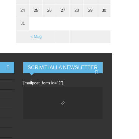
24
25
26
27
28
29
30
31
« Mag
ISCRIVITI ALLA NEWSLETTER
[mailpoet_form id="2"]