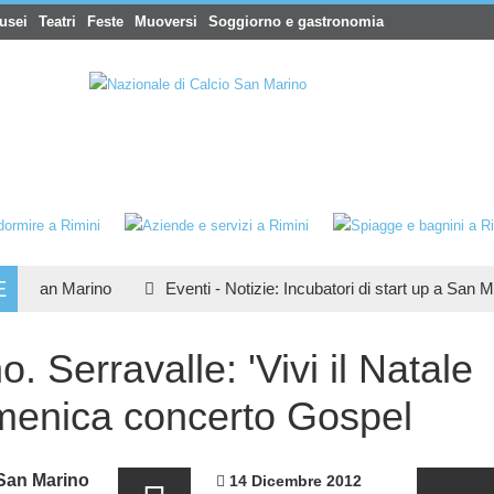
usei
Teatri
Feste
Muoversi
Soggiorno e gastronomia
E
 San Marino
Eventi
-
Notizie
:
Incubatori di start up a San Marin
. Serravalle: 'Vivi il Natale
menica concerto Gospel
San Marino
14 Dicembre 2012