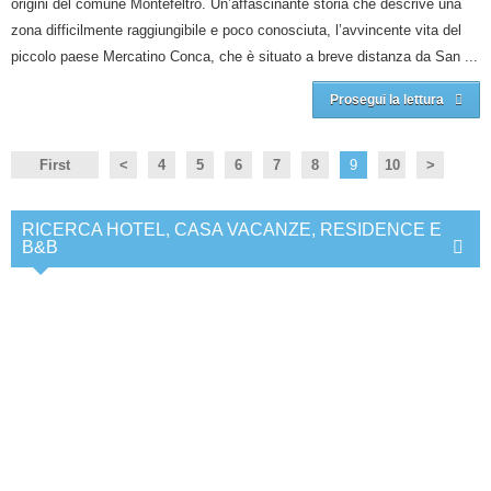
origini del comune Montefeltro. Un’affascinante storia che descrive una
zona difficilmente raggiungibile e poco conosciuta, l’avvincente vita del
piccolo paese Mercatino Conca, che è situato a breve distanza da San ...
Prosegui la lettura
First
<
4
5
6
7
8
9
10
>
RICERCA HOTEL, CASA VACANZE, RESIDENCE E
B&B