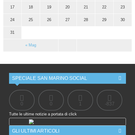
17
18
19
20
21
22
23
24
25
26
27
28
29
30
31
« Mag
SPECIALE SAN MARINO SOCIAL
0
0
1
-837
Tutte le ultime notizie a portata di click
GLI ULTIMI ARTICOLI