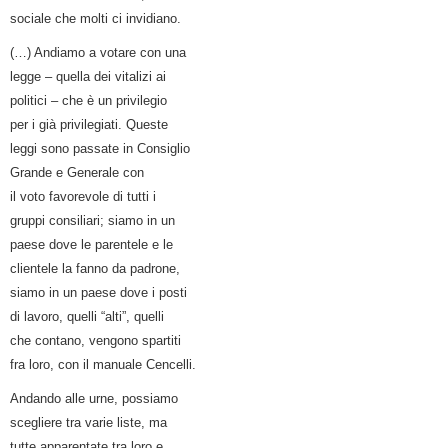
sociale che molti ci invidiano.
(…) Andiamo a votare con una
legge – quella dei vitalizi ai
politici – che è un privilegio
per i già privilegiati. Queste
leggi sono passate in Consiglio
Grande e Generale con
il voto favorevole di tutti i
gruppi consiliari; siamo in un
paese dove le parentele e le
clientele la fanno da padrone,
siamo in un paese dove i posti
di lavoro, quelli “alti”, quelli
che contano, vengono spartiti
fra loro, con il manuale Cencelli.
Andando alle urne, possiamo
scegliere tra varie liste, ma
tutte apparentate tra loro e