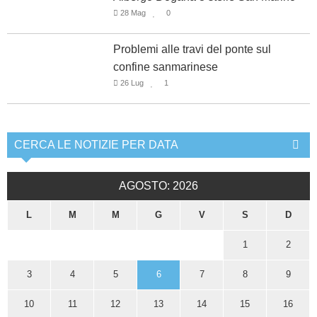
28 Mag
0
Problemi alle travi del ponte sul
confine sanmarinese
26 Lug
1
CERCA LE NOTIZIE PER DATA
AGOSTO: 2026
L
M
M
G
V
S
D
1
2
3
4
5
6
7
8
9
10
11
12
13
14
15
16