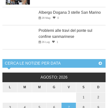
Albergo Dogana 3 stelle San Marino
28 Mag
0
Problemi alle travi del ponte sul
confine sanmarinese
26 Lug
1
CERCA LE NOTIZIE PER DATA
AGOSTO: 2026
L
M
M
G
V
S
D
1
2
3
4
5
6
7
8
9