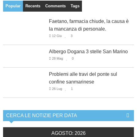
Popular
Recents
Comments
Tags
Faetano, farmacia chiude, la causa è
la mancanza di personale.
12 Giu
3
Albergo Dogana 3 stelle San Marino
28 Mag
0
Problemi alle travi del ponte sul
confine sanmarinese
26 Lug
1
CERCA LE NOTIZIE PER DATA
AGOSTO: 2026