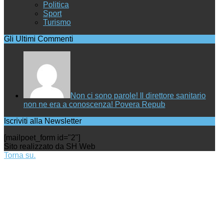
Politica
Sport
Turismo
Gli Ultimi Commenti
Non ci sono parole! Il direttore sanitario
non ne era a conoscenza! Povera Repub
Iscriviti alla Newsletter
[mailpoet_form id="2"]
Sito realizzato da SH Web
Torna su.