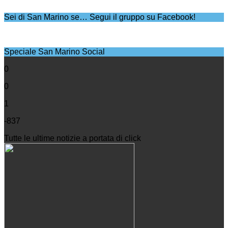
Sei di San Marino se… Segui il gruppo su Facebook!
Speciale San Marino Social
0
0
1
-837
Tutte le ultime notizie a portata di click