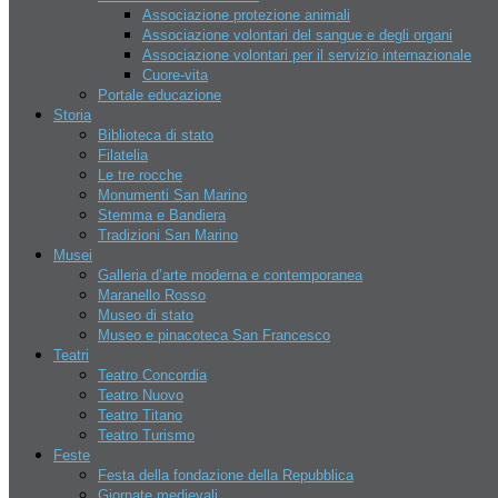
Associazione protezione animali
Relazioni internazionali
Associazione volontari del sangue e degli organi
Economia
Associazione volontari per il servizio internazionale
Aziende
Cuore-vita
Apri un azienda
Portale educazione
Banche
Storia
Hotel
Biblioteca di stato
Contatti
Filatelia
Chi siamo
Le tre rocche
Disclaimer
Monumenti San Marino
Lavoro
Stemma e Bandiera
Assoc. nazionale dell’industria
Tradizioni San Marino
Conf. democratica lavoratori
Musei
Confederazione del lavoro
Galleria d’arte moderna e contemporanea
Organizzazione del lavoro
Maranello Rosso
autonomo
Museo di stato
Museo e pinacoteca San Francesco
Notizie di San Marino
Teatri
Eventi
Teatro Concordia
Cronaca
Economia
Curiosità
Hotel San Marino
Teatro Nuovo
Notizie
Teatro Titano
Politica
Sport
Turismo
Teatro Turismo
Feste
Ultime notizie
Festa della fondazione della Repubblica
Giornate medievali