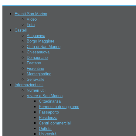
Eventi San Marino
Video
Foto
Castelli
Acquaviva
Borgo Maggiore
Città di San Marino
Chiesanuova
Domagnano
Faetano
Fiorentino
6 Agosto 2026
Montegiardino
Serravalle
Informazioni utili
Numeri utili
Vivere a San Marino
Cittadinanza
Permesso di soggiorno
Passaporto
Residenza
San Marino
Centri commerciali
Eventi
Outlets
Parchi
Università
Go Kart – Kart Legend