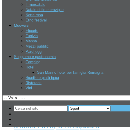
Il mercatale
Natale delle meraviglie
Tiro a segno paralimpico, corso di
Notte rosa
formazione, 9 – 10 Novembre
Etno festival
Muoversi
2013
Eliporto
Funivia
Eventi
-
Sport
Mappa
Mezzi pubblici
5 Nov, 2013
Parcheggi
Soggiorno e gastronomia
0
Camping
Hotel
1
San Marino hotel per famiglia Romagna
Ricette e piatti tipici
Ristoranti
Vini
Il Comitato Paralimpico Sammarinese, l’Associazione
Attiva-Mente e la Federazione Sammarinese ...
Leggi
Circolo Cast San Marino campione
d’Italia 2013, U16 squadra