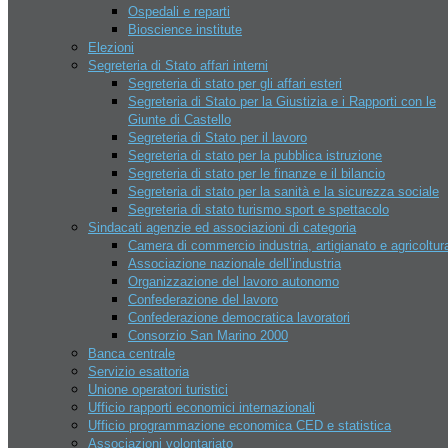
Ospedali e reparti
Sky Park Adventures
Bioscience institute
Sport
Elezioni
AERO CLUB
Segreteria di Stato affari interni
Crossodromo Baldasserona
Segreteria di stato per gli affari esteri
Il CONS e le federazioni sportive
Segreteria di Stato per la Giustizia e i Rapporti con le
Lago di Faetano – Pesca sportiva
Giunte di Castello
Moto gp
Segreteria di Stato per il lavoro
Multi eventi sport domus
Segreteria di stato per la pubblica istruzione
Piscine
Segreteria di stato per le finanze e il bilancio
Riviera beach games
Segreteria di stato per la sanità e la sicurezza sociale
Tiro al volo San Marino
Segreteria di stato turismo sport e spettacolo
Tennis – Atp Challenger San
Sindacati agenzie ed associazioni di categoria
Marino
Camera di commercio industria, artigianato e agricoltur
Istituzioni
Associazione nazionale dell’industria
Capitani Reggenti
Organizzazione del lavoro autonomo
Cerimonie istituzionali
Confederazione del lavoro
Congresso dello stato
Confederazione democratica lavoratori
Delibere congresso di stato
Consorzio San Marino 2000
Consiglio dei 12
Banca centrale
Corpi militari
Servizio esattoria
Giunte di castello
Unione operatori turistici
Il Consiglio grande e generale
Ufficio rapporti economici internazionali
Legislatura
Ufficio programmazione economica CED e statistica
Archivio leggi San Marino
Associazioni volontariato
Organi giudiziari San marino