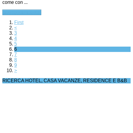
come con ...
Prosegui la lettura
First
<
3
4
5
6
7
8
9
>
RICERCA HOTEL, CASA VACANZE, RESIDENCE E B&B