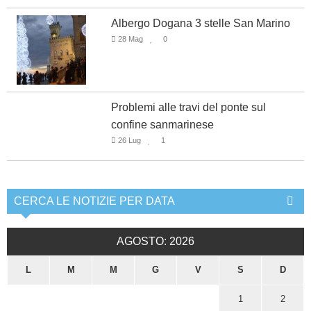
Albergo Dogana 3 stelle San Marino
28 Mag
0
Problemi alle travi del ponte sul
confine sanmarinese
26 Lug
1
CERCA LE NOTIZIE PER DATA
AGOSTO: 2026
L
M
M
G
V
S
D
1
2