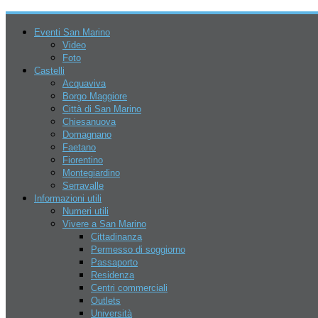
Eventi San Marino
Video
Foto
Castelli
Acquaviva
Borgo Maggiore
6 Agosto 2026
Città di San Marino
Chiesanuova
Domagnano
Faetano
Fiorentino
Montegiardino
Serravalle
Informazioni utili
Numeri utili
San Marino
Vivere a San Marino
Eventi
Cittadinanza
Parchi
Permesso di soggiorno
Go Kart – Kart Legend
Passaporto
Sky Park Adventures
Residenza
Sport
Centri commerciali
AERO CLUB
Outlets
Crossodromo Baldasserona
Università