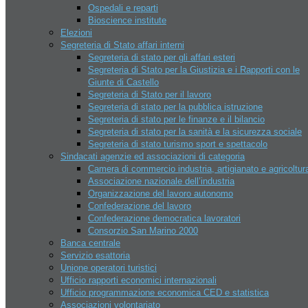
Il CONS e le federazioni sportive
Ospedali e reparti
Lago di Faetano – Pesca sportiva
Bioscience institute
Moto gp
Elezioni
Multi eventi sport domus
Segreteria di Stato affari interni
Piscine
Segreteria di stato per gli affari esteri
Riviera beach games
Segreteria di Stato per la Giustizia e i Rapporti con le
Tiro al volo San Marino
Giunte di Castello
Tennis – Atp Challenger San
Segreteria di Stato per il lavoro
Marino
Segreteria di stato per la pubblica istruzione
Istituzioni
Segreteria di stato per le finanze e il bilancio
Capitani Reggenti
Segreteria di stato per la sanità e la sicurezza sociale
Cerimonie istituzionali
Segreteria di stato turismo sport e spettacolo
Congresso dello stato
Sindacati agenzie ed associazioni di categoria
Delibere congresso di stato
Camera di commercio industria, artigianato e agricoltur
Consiglio dei 12
Associazione nazionale dell’industria
Corpi militari
Organizzazione del lavoro autonomo
Giunte di castello
Confederazione del lavoro
Il Consiglio grande e generale
Confederazione democratica lavoratori
Legislatura
Consorzio San Marino 2000
Archivio leggi San Marino
Banca centrale
Organi giudiziari San marino
Servizio esattoria
Relazioni internazionali
Unione operatori turistici
Economia
Ufficio rapporti economici internazionali
Aziende
Ufficio programmazione economica CED e statistica
Apri un azienda
Associazioni volontariato