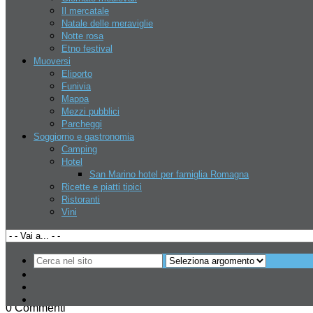
Il mercatale
Natale delle meraviglie
Fatti trovare
Notte rosa
Etno festival
Muoversi
Eliporto
Affittasi spazi commerciali a RSM
Funivia
Mappa
Mezzi pubblici
Parcheggi
Ultime notizie
Soggiorno e gastronomia
Camping
Deaflympics 2013, la prima volta di San
Hotel
San Marino hotel per famiglia Romagna
Marino
Ricette e piatti tipici
Ristoranti
Vini
Speciale San Marino
29 Luglio 2013
0 Commenti