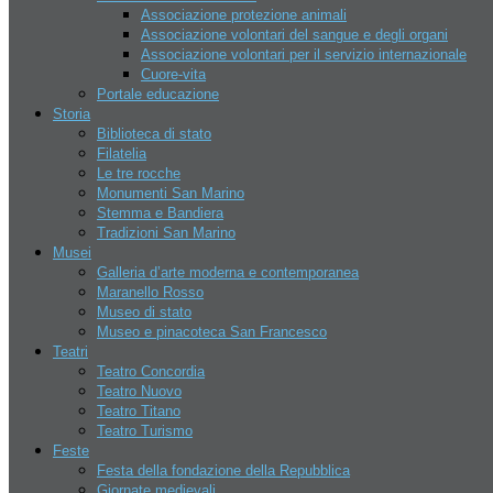
Banche
Associazione protezione animali
Hotel
Associazione volontari del sangue e degli organi
Contatti
Associazione volontari per il servizio internazionale
Chi siamo
Cuore-vita
Disclaimer
Portale educazione
Lavoro
Storia
Assoc. nazionale dell’industria
Biblioteca di stato
Conf. democratica lavoratori
Filatelia
Confederazione del lavoro
Le tre rocche
Organizzazione del lavoro
Monumenti San Marino
autonomo
Stemma e Bandiera
Tradizioni San Marino
Ricerca hotel
Musei
Galleria d’arte moderna e contemporanea
Maranello Rosso
Museo di stato
Museo e pinacoteca San Francesco
Teatri
Teatro Concordia
Teatro Nuovo
Teatro Titano
Teatro Turismo
Feste
La tua pubblicità
Festa della fondazione della Repubblica
Giornate medievali