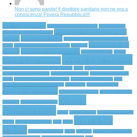
Non ci sono parole! Il direttore sanitario non ne era a
conoscenza! Povera Repubblica!!!!
arte a san marino
banche e finanziarie a san marino
calcio san marino
Camera di Commercio di San
camera commercio di San Marino
Marino
capodanno 2014
Cassa di Risparmio della Repubblica di San
economia di san
Marino
Coalizione San Marino Bene Comune
consigliere
marino
economia sammarinese
edilizia sammarinese
Elezioni
eventi san marino
eventi a san marino
F.I.G.T. della Federazione Italiana Giochi Tattici
Fixing
Giorgio Zani di san marino
giornate medievali sammarinesi
il medioevo di san marino
inchiesta magistrati di San
Marino
International Arts Festival san marino
Istituto Einaudi di Novafeltria
Liceo
Scientifico della Repubblica di San Marino
Marc Chagall
Mediazione Familiare
mostre san marino
notizie turismo san marino
numismatica e filatelia
politica
san marino
occupazione san marino
sammarinese
Russia
san marino calcio
San Marino Soccer Cup
sport a san
siti web
smart san marino eventi
smiaf
Softair
marino
tennis san mairno 2013
Ugolini
Università
Università degli Studi della